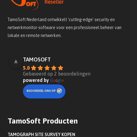
TamoSoft Nederland ontwikkelt ‘cutting-edge’ security en
netwerkmonitor-software voor een professioneel beheer van
lokale en remote netwerken.
TAMOSOFT
5.0
Gebaseerd op 2 beoordelingen
powered by
G
o
o
g
l
e
BEOORDEEL ONS OP
TamoSoft Producten
TAMOGRAPH SITE SURVEY KOPEN