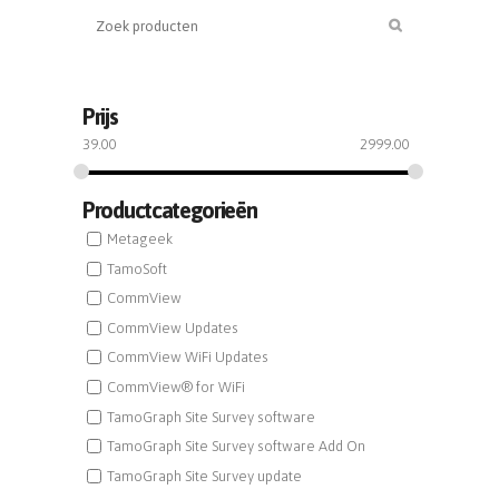
Prijs
39.00
2999.00
Productcategorieën
Metageek
TamoSoft
CommView
CommView Updates
CommView WiFi Updates
CommView® for WiFi
TamoGraph Site Survey software
TamoGraph Site Survey software Add On
TamoGraph Site Survey update