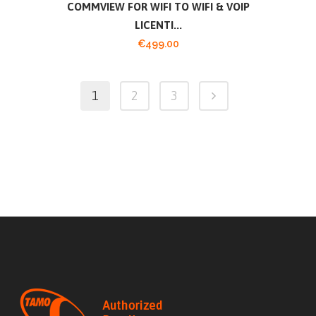
COMMVIEW FOR WIFI TO WIFI & VOIP
LICENTI...
€
499.00
1
2
3