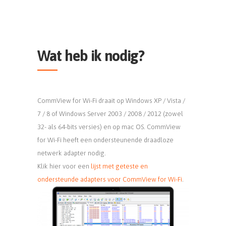
Wat heb ik nodig?
CommView for Wi-Fi draait op Windows XP / Vista /
7 / 8 of Windows Server 2003 / 2008 / 2012 (zowel
32- als 64-bits versies) en op mac OS. CommView
for Wi-Fi heeft een ondersteunende draadloze
netwerk adapter nodig.
Klik hier voor een
lijst met geteste en
ondersteunde adapters voor CommView for Wi-Fi
.