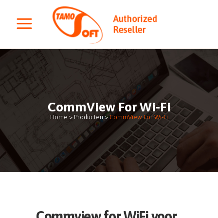
CommView For Wi-Fi
Home
>
Producten
>
CommView For Wi-Fi
Commview for WiFi voor