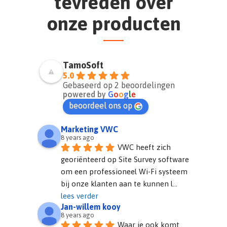
tevreden over
onze producten
Thomas van Den Beege
Altronic Automatisering
TamoSoft
5.0
Gebaseerd op 2 beoordelingen
powered by
G
o
o
g
l
e
beoordeel ons op
Marketing VWC
8 years ago
VWC heeft zich 
georiënteerd op Site Survey software 
om een professioneel Wi-Fi systeem 
bij onze klanten aan te kunnen l
... 
lees verder
Jan-willem kooy
8 years ago
Waar je ook komt 