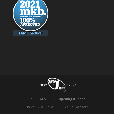
Tamosoft Nederland 2025
Tel : 0344 653 559 –
Openingstijden :
Ma-Vr : 09:00 – 17:00
Za-Zo : Gesloten