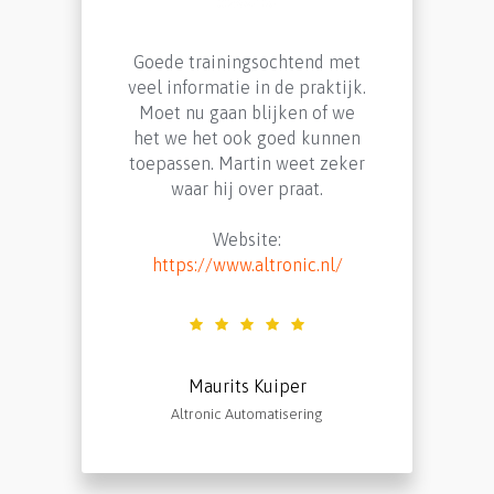
Bert Jan Pleijsier
VWC office
Goede trainingsochtend met
veel informatie in de praktijk.
Moet nu gaan blijken of we
het we het ook goed kunnen
toepassen. Martin weet zeker
waar hij over praat.
Website:
Wij vinden TamoGraph erg
https://www.altronic.nl/
gebruiksvriendelijk en
overzichtelijk om mee te
werken. Ook met het
ontwerpen van nieuwe
installaties heeft TamoGraph
Maurits Kuiper
ons uitstekend geholpen. De
Altronic Automatisering
PDF rapportages geven ook
aan de klant een goed beeld
van voor en na de Wi-Fi