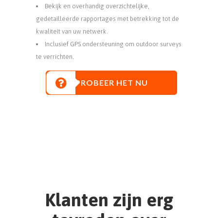
Bekijk en overhandig overzichtelijke,
gedetailleerde rapportages met betrekking tot de
kwaliteit van uw netwerk.
Inclusief GPS ondersteuning om outdoor surveys
te verrichten.
PROBEER HET NU
Leerzaam, vragen tijdens de
training goed beantwoord.
Wordt ook erg enthousiast
over de training om het zelf
uit te gaan uitproberen.
Trainer weet waar hij over
praat.
Klanten zijn erg
Website:
https://www.altronic.nl/