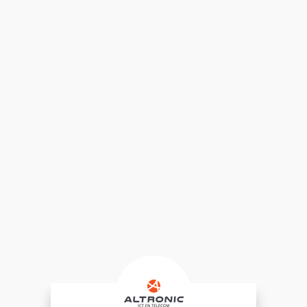
te kunnen leggen. De keus is
gevallen op TamoGraph, deze
software geeft ons alle
benodigde inzichten om een
goed dekkend netwerk te
realiseren en bovendien een
netwerk die aan de wensen
van de klant voldoet op het
gebied van performance en
roaming. Inmiddels zijn er
meerdere projecten succesvol
opgeleverd en zijn wij erg
tevreden over de TamoGraph
software.
Website:
www.vwc.nl