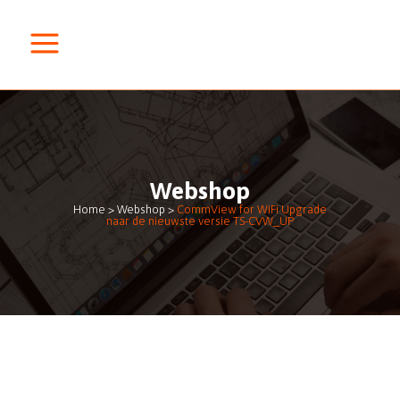
Webshop
Home
>
Webshop
>
CommView for WiFi Upgrade
naar de nieuwste versie TS-CVW_UP