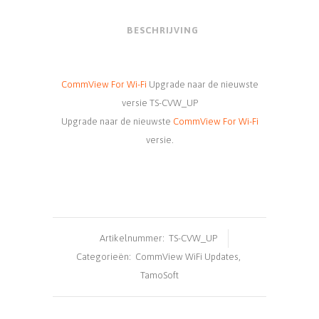
BESCHRIJVING
CommView For Wi-Fi
Upgrade naar de nieuwste
versie TS-CVW_UP
Upgrade naar de nieuwste
CommView For Wi-Fi
versie.
Artikelnummer:
TS-CVW_UP
Categorieën:
CommView WiFi Updates
,
TamoSoft